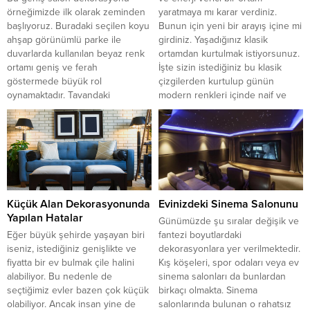
örneğimizde ilk olarak zeminden
yaratmaya mı karar verdiniz.
başlıyoruz. Buradaki seçilen koyu
Bunun için yeni bir arayış içine mi
ahşap görünümlü parke ile
girdiniz. Yaşadığınız klasik
duvarlarda kullanılan beyaz renk
ortamdan kurtulmak istiyorsunuz.
ortamı geniş ve ferah
İşte sizin istediğiniz bu klasik
göstermede büyük rol
çizgilerden kurtulup günün
oynamaktadır. Tavandaki
modern renkleri içinde naif ve
aydınlatmalar genelinde spot
zarif mobilya tasarımlarını
ışıklandırma yapılmıştır. Bunun
bulabileceğiniz bazı fikirlerimiz
yanı sıra sarkıt olarak kullanılan
olucak sizlere. Bu örneklerimiz...
aydınlatmalar hem dekorasyona
hem aydınlatma çok iyi olmuştur.
Bunun yanı...
Küçük Alan Dekorasyonunda
Evinizdeki Sinema Salonunu
Yapılan Hatalar
Günümüzde şu sıralar değişik ve
Eğer büyük şehirde yaşayan biri
fantezi boyutlardaki
iseniz, istediğiniz genişlikte ve
dekorasyonlara yer verilmektedir.
fiyatta bir ev bulmak çile halini
Kış köşeleri, spor odaları veya ev
alabiliyor. Bu nedenle de
sinema salonları da bunlardan
seçtiğimiz evler bazen çok küçük
birkaçı olmakta. Sinema
olabiliyor. Ancak insan yine de
salonlarında bulunan o rahatsız