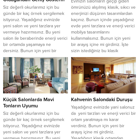
Evinizin salonların geçip giden
Siz değerli okurlarımız için bu
ömrünüzü alışılmış klasik, sıkıcı ve
günde bir kaç örnek sergilemek
enerjinizi düşüren tasarımlardan
istiyoruz. Yaşadığınız evinizde
kaçınız. Bunun içinde yaşadığınız
yeni salon ve yeni tarzlara yer
evde yeni tarzlara ve enerji verici
vermeye hazırmısınız. Bu yeni
mobilya tasarımlarını
salon ile beraberinde enerji verici
kullanmalısınız. Bunun için yeni
bir ortamda yaşamaya ne
bir arayış içine mi girdiniz. İşte
dersiniz. Bunun için yeni bir
sizin istediğiniz bu klasik
arayış içine mi girdiniz. İşte sizin
çizgilerden kurtulup günün
istediğiniz bu klasik çizgilerden
modern renkleri içinde naif ve
kurtulup günün modern...
zarif mobilya tasarımlarını
bulabileceğiniz...
Küçük Salonlarda Mavi
Kahvenin Salondaki Duruşu
Tonların Uyumu
Yaşadığınız evinizde yani salonuz
Siz değerli okurlarımız için bu
da yeni tarzları ve enerji verici bir
günde bir kaç örnek sergilemek
ortam yaratmaya mı karar
istiyoruz. Yaşadığınız evinizde
verdiniz. Bunun için yeni bir
yeni salon ve yeni tarzlara yer
arayış içine mi girdiniz.
vermeye hazırmısınız. Bu yeni
Yaşadığınız klasik ortamdan