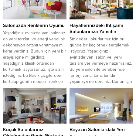
ışığını yansıtan yayan Büyük
Genis aynalara Yer vermenizi...
Salonuzda Renklerin Uyumu
Hayallerinizdeki İhtişamı
Salonlarınıza Yansıtın
Yaşadığınız evinizde yani salonuz
da yeni tarzları ve enerji verici bir
Siz değerli okurlarımız için bu
dekorasyon ortamı yaratmaya mı
günde bir kaç örnek sergilemek
karar verdiniz. Bunun için yeni bir
istiyoruz. Yaşadığınız
arayış içine mi girdiniz.
evinizde yeni salon ve yeni
Yaşadığınız klasik ortamdan
tarzlara yer vermeye hazırmısınız.
kurtulmak istiyorsunuz. İşte sizin
Bu yeni salon ile beraberinde
istediğiniz bu klasik çizgilerden
enerji verici bir ortamda
kurtulup günün modern renkleri
yaşamaya ne dersiniz. Bunun için
içinde naif ve zarif mobilya
yeni bir arayış içine mi girdiniz.
tasarımlarını bulabileceğiniz bazı
İşte sizin istediğiniz bu klasik
fikirlerimiz olacak...
çizgilerden kurtulup günün
modern renkleri...
Küçük Salonlarınızı
Beyazın Salonlardaki Yeri
Olduğundan Geniş Gösterin