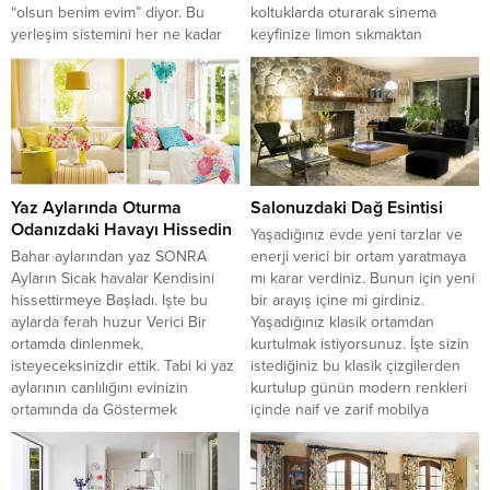
“olsun benim evim” diyor. Bu
koltuklarda oturarak sinema
yerleşim sistemini her ne kadar
keyfinize limon sıkmaktan
rahatsız edici ve yanlış bulsak da,
sıkıldıysanız bu tarz
artan popülasyon sonucu yine
dekorasyonlara bir göz atmakta
de...
yarar var derim. Misafir ağırlama
odası dışında da birde sinema...
Yaz Aylarında Oturma
Salonuzdaki Dağ Esintisi
Odanızdaki Havayı Hissedin
Yaşadığınız evde yeni tarzlar ve
Bahar aylarından yaz SONRA
enerji verici bir ortam yaratmaya
Ayların Sicak havalar Kendisini
mı karar verdiniz. Bunun için yeni
hissettirmeye Başladı. Işte bu
bir arayış içine mi girdiniz.
aylarda ferah huzur Verici Bir
Yaşadığınız klasik ortamdan
ortamda dinlenmek,
kurtulmak istiyorsunuz. İşte sizin
isteyeceksinizdir ettik. Tabi ki yaz
istediğiniz bu klasik çizgilerden
aylarının canlılığını evinizin
kurtulup günün modern renkleri
ortamında da Göstermek
içinde naif ve zarif mobilya
isteyebilirsiniz. Işte bunun for
tasarımlarını bulabileceğiniz bazı
sizlere Bir kaç önerimiz olucak.
fikirlerimiz olucak sizlere. Bu
Evinizin duvarlarında gündüz
fikirlerimizin siz değerli...