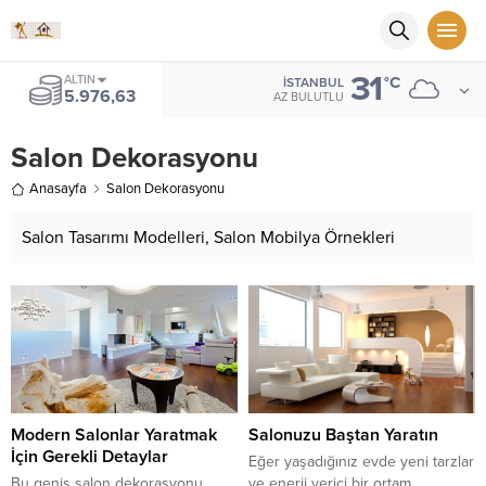
31
ALTIN
°C
İSTANBUL
5.976,63
AZ BULUTLU
Salon Dekorasyonu
Anasayfa
Salon Dekorasyonu
Salon Tasarımı Modelleri, Salon Mobilya Örnekleri
Modern Salonlar Yaratmak
Salonuzu Baştan Yaratın
İçin Gerekli Detaylar
Eğer yaşadığınız evde yeni tarzlar
Bu geniş salon dekorasyonu
ve enerji verici bir ortam