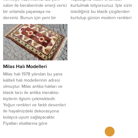
salon ile beraberinde enerji verici
kurtulmak istiyorsunuz. İşte sizin
bir ortamda yaşamaya ne
istediğiniz bu klasik çizgilerden
dersiniz. Bunun için yeni bir
kurtulup günün modern renkleri
arayış içine mi girdiniz. İşte sizin
içinde naif ve zarif mobilya
istediğiniz bu klasik çizgilerden
tasarımlarını bulabileceğiniz bazı
kurtulup günün modern...
fikirlerimiz olucak sizlere....
Milas Halı Modelleri
Milas halı 1978 yılından bu yana
kaliteli halı modellerinin adresi
olmuştur. Milas antika halıları ve
klasik tarzı ile antika meraklısı
kişilerin ilgisini çekmektedir.
Yoğun renkleri ve farklı desenleri
ile hayalinizdeki dekorasyona
kolayca uyum sağlayacaktır.
Fiyatları ebatlarına göre
değişmektedir. Ayrıntılı bilgi almak
isterseniz Milas halı satış