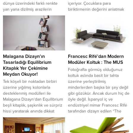
dünya üzerindeki farklı renkte
içeriyor. Çocuklara para
yan yana dizilmiş arazilerin
biriktirmenin değerini anlatmak
minyatür halini sunuyor. Her
oldukça önemli bir iş ve bu mini
ülkenin tarım arazisi değişik
pogo sayesinde çocukların para
olduğu için, Pucher bize her ülke
biriktirme konusundaki hevesleri
için farklı bir arazi yapısı...
kesinlikle artacak. Büyüyüp çok
paraları olunca bu...
Malagana Dizayn’ın
Francesc Rifé’dan Modern
Tasarladığı Equilibrium
Modüler Koltuk : The MUS
Kitaplık Yer Çekimine
Fotoğrafta görmüş olduğunuz
Meydan Okuyor!
koltuk aslında basit bir tahta
Tek köşeli bir noktadan birbiri
üzerine yerleştirilmiş
üzerine yığılmış kolonlarla
minderlerden başka bir şey değil
desteklenmiş modülleri ile
gibi gözükür. Ancak durum hiç de
Malagana Dizayn‘dan Equilibrium
öyle değil. İspanyol iç ve
beşli kitaplık, şaşkınlık ve sürpriz
endüstriyel mimar Francesc Rifé
hissi yaratarak anında dikkat
tarafından dizayn edilen “The
çeken sıra dışı bir mobilyadır.
Mus” koltuk, KOO International
Kısımları havada uçuyormuş gibi
için tasarlanmış harika bir tasarım
görünse de, Equilibrium 54 kg‘a
ürünüdür. Ayrıca bu koltuk,