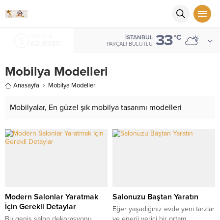
33
DOLAR
°C
İSTANBUL
42,9330
PARÇALI BULUTLU
Mobilya Modelleri
Anasayfa
Mobilya Modelleri
Mobilyalar, En güzel şık mobilya tasarımı modelleri
Modern Salonlar Yaratmak
Salonuzu Baştan Yaratın
İçin Gerekli Detaylar
Eğer yaşadığınız evde yeni tarzlar
Bu geniş salon dekorasyonu
ve enerji verici bir ortam