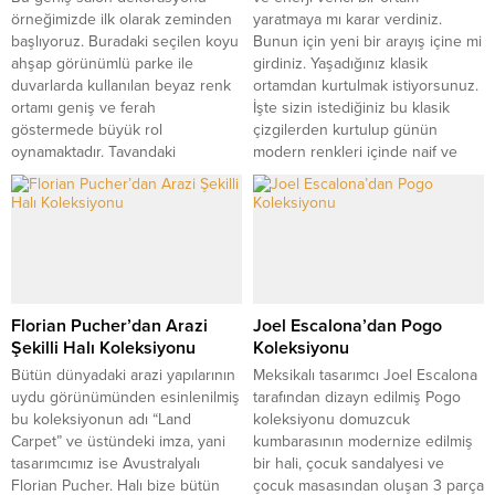
örneğimizde ilk olarak zeminden
yaratmaya mı karar verdiniz.
başlıyoruz. Buradaki seçilen koyu
Bunun için yeni bir arayış içine mi
ahşap görünümlü parke ile
girdiniz. Yaşadığınız klasik
duvarlarda kullanılan beyaz renk
ortamdan kurtulmak istiyorsunuz.
ortamı geniş ve ferah
İşte sizin istediğiniz bu klasik
göstermede büyük rol
çizgilerden kurtulup günün
oynamaktadır. Tavandaki
modern renkleri içinde naif ve
aydınlatmalar genelinde spot
zarif mobilya tasarımlarını
ışıklandırma yapılmıştır. Bunun
bulabileceğiniz bazı fikirlerimiz
yanı sıra sarkıt olarak kullanılan
olucak sizlere. Bu örneklerimiz...
aydınlatmalar hem dekorasyona
hem aydınlatma çok iyi olmuştur.
Bunun yanı...
Florian Pucher’dan Arazi
Joel Escalona’dan Pogo
Şekilli Halı Koleksiyonu
Koleksiyonu
Bütün dünyadaki arazi yapılarının
Meksikalı tasarımcı Joel Escalona
uydu görünümünden esinlenilmiş
tarafından dizayn edilmiş Pogo
bu koleksiyonun adı “Land
koleksiyonu domuzcuk
Carpet” ve üstündeki imza, yani
kumbarasının modernize edilmiş
tasarımcımız ise Avustralyalı
bir hali, çocuk sandalyesi ve
Florian Pucher. Halı bize bütün
çocuk masasından oluşan 3 parça