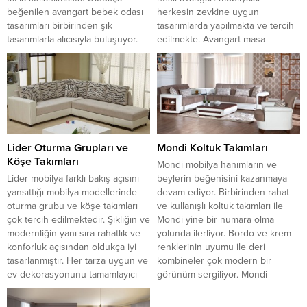
beğenilen avangart bebek odası
herkesin zevkine uygun
tasarımları birbirinden şık
tasarımlarda yapılmakta ve tercih
tasarımlarla alıcısıyla buluşuyor.
edilmekte. Avangart masa
Anne ve baba adayları bebekleri
tasarımları çok eski yıllarda da
için oda seçiminde avangart
kullanılmaktaydı. Modern tasarımla
mobilya tercih etmeye başladı.
buluşan avangart masalar son
Modern tasarımlarda yapılan
yıllarda daha fazla...
avangart mobilyalar annelerin en
çok...
Lider Oturma Grupları ve
Mondi Koltuk Takımları
Köşe Takımları
Mondi mobilya hanımların ve
Lider mobilya farklı bakış açısını
beylerin beğenisini kazanmaya
yansıttığı mobilya modellerinde
devam ediyor. Birbirinden rahat
oturma grubu ve köşe takımları
ve kullanışlı koltuk takımları ile
çok tercih edilmektedir. Şıklığın ve
Mondi yine bir numara olma
modernliğin yanı sıra rahatlık ve
yolunda ilerliyor. Bordo ve krem
konforluk açısından oldukça iyi
renklerinin uyumu ile deri
tasarlanmıştır. Her tarza uygun ve
kombineler çok modern bir
ev dekorasyonunu tamamlayıcı
görünüm sergiliyor. Mondi
olması yönünde çok tercih
mobilya ev dekorasyonuna uygun
edilmektedir. Lider mobilya
tasarlanması ve yeni modelleri ile