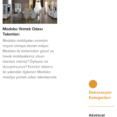
oturma odalarınıza modern bir
satışa sunulmuştur. Fiyatları
hava ve estetik getirecek....
1800...
Modoko Yemek Odası
Takımları
Modoko mobilyaları evimizin
neşesi olmaya devam ediyor.
Modoko ile birbirinden güzel ve
havalı mobilyalarınız olsun
istemez misiniz? Öyleyse ne
duruyorsunuz? Evinizin dekoru
ile yakından ilgilenen Modoko
mobilya yemek odası takımlarında
gözlerinizi kamaştıracak. Modoko
mobilya yemek odası takımları
Dekorasyon
zarafetin ve modernliğin simgesi
Kategorileri
olarak evinizde sizi temsil
edecek. Ayrıntılı bilgi almak ve...
Aksesuar