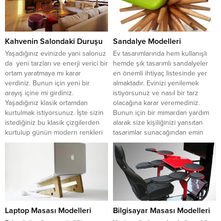
taşıyabiliyor. Oldukça beğeni
fotoğrafta gördüğünüz gibi
toplamış bu kitaplık doğal ceviz
kahve...
kaplama ve üç renk özelliği ile...
Kahvenin Salondaki Duruşu
Sandalye Modelleri
Yaşadığınız evinizde yani salonuz
Ev tasarımlarında hem kullanışlı
da yeni tarzları ve enerji verici bir
hemde şık tasarımlı sandalyeler
ortam yaratmaya mı karar
en önemli ihtiyaç listesinde yer
verdiniz. Bunun için yeni bir
almaktadır. Evinizi yenilemek
arayış içine mi girdiniz.
istiyorsunuz ve nasıl bir tarz
Yaşadığınız klasik ortamdan
olacağına karar veremediniz.
kurtulmak istiyorsunuz. İşte sizin
Bunun için bir mimardan yardım
istediğiniz bu klasik çizgilerden
alarak size kişiliğinizi yansıtan
kurtulup günün modern renkleri
tasarımlar sunacağından emin
içinde naif ve zarif mobilya
olabilirsiniz. İç dekorasyon yapan
tasarımlarını bulabileceğiniz bazı
mimarlar size sorduğu bir kaç
fikirlerimiz olucak sizlere....
basit ama sizi anlatacak soru...
Laptop Masası Modelleri
Bilgisayar Masası Modelleri