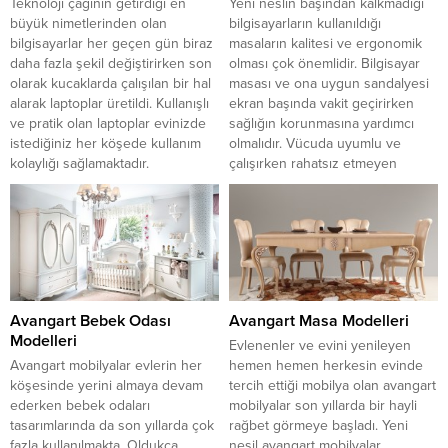
Teknoloji çağının getirdiği en
Yeni neslin başından kalkmadığı
büyük nimetlerinden olan
bilgisayarların kullanıldığı
bilgisayarlar her geçen gün biraz
masaların kalitesi ve ergonomik
daha fazla şekil değiştirirken son
olması çok önemlidir. Bilgisayar
olarak kucaklarda çalışılan bir hal
masası ve ona uygun sandalyesi
alarak laptoplar üretildi. Kullanışlı
ekran başında vakit geçirirken
ve pratik olan laptoplar evinizde
sağlığın korunmasına yardımcı
istediğiniz her köşede kullanım
olmalıdır. Vücuda uyumlu ve
kolaylığı sağlamaktadır.
çalışırken rahatsız etmeyen
Laptopların üretiminden önce
çalışma masalarının kullanılması
olan bilgisayar masaları belli bir
gereklidir. Çalışma masası
alan ayrılması gereken kasalı
seçerken evinizin büyüklüğüne
üründü....
şekline göre uygun bir masa
seçilmelidir. Yeni nesil...
Avangart Bebek Odası
Avangart Masa Modelleri
Modelleri
Evlenenler ve evini yenileyen
Avangart mobilyalar evlerin her
hemen hemen herkesin evinde
köşesinde yerini almaya devam
tercih ettiği mobilya olan avangart
ederken bebek odaları
mobilyalar son yıllarda bir hayli
tasarımlarında da son yıllarda çok
rağbet görmeye başladı. Yeni
fazla kullanılmakta. Oldukça
nesil avangart mobilyalar