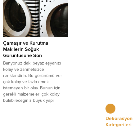
tamamen ayrı bir hava
girdiğimizde kasvetli bir ortamdan
katmaktadır. Bu hava yakalamak
çok, ferahlatıcı ve güzel dekore
ve kullanmak sizin için çok önemli
edilmiş bir ortam olmasını hepimiz
bir olaydır....
isteriz. Özellikle benim gibi banyo
yapmayı angarya bir olarak...
Çamaşır ve Kurutma
Makilerin Soğuk
Görüntüsüne Son
Banyonuz daki beyaz eşyanızı
kolay ve zahmetsizce
renklendirin. Bu görünümü ver
çok kolay ve fazla emek
istemeyen bir olay. Bunun için
gerekli malzemeleri çok kolay
bulabileceğiniz büyük yapı
marketlerinde bulabilirsiniz. İster
desen uygulayın isterseniz bir
Dekorasyon
manzara uygulayın. Çamaşır veya
Kategorileri
kurutma makinenize yepyeni bir
görüntü vermek ve banyonuzda
daha şık durmasını sağlamak...