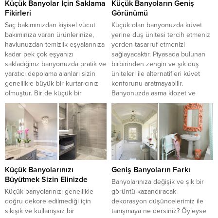
Küçük Banyolar İçin Saklama
Küçük Banyoların Geniş
elde edebilirsiniz. Boş kalan
Fikirleri
Görünümü
duvarlarınızı...
Saç bakımınızdan kişisel vücut
Küçük olan banyonuzda küvet
bakımınıza varan ürünlerinize,
yerine duş ünitesi tercih etmeniz
havlunuzdan temizlik eşyalarınıza
yerden tasarruf etmenizi
kadar pek çok eşyanızı
sağlayacaktır. Piyasada bulunan
sakladığınız banyonuzda pratik ve
birbirinden zengin ve şık duş
yaratıcı depolama alanları sizin
üniteleri ile alternatifleri küvet
genellikle büyük bir kurtarıcınız
konforunu aratmayabilir.
olmuştur. Bir de küçük bir
Banyonuzda asma klozet ve
banyoya sahipseniz akıllı
gömme rezervuar tercih ederek
saklama teknikleri ve çözümleri
daha ferah bir görünüm
sizin oldukça işinize yaramaktadır.
sağlayabilirsiniz. Lavabo
Sizin için hazırladığımız pratik
seçiminizde dolaplı lavabolara
fikirlerle banyonuzda hem şık
öncelik tanıyın. Bu noktada
hem de...
mekanınızı daraltmayacak
ölçüde...
Küçük Banyolarınızı
Geniş Banyoların Farkı
Büyütmek Sizin Elinizde
Banyolarınıza değişik ve şık bir
Küçük banyolarınızı genellikle
görüntü kazandıracak
doğru dekore edilmediği için
dekorasyon düşüncelerimiz ile
sıkışık ve kullanışsız bir
tanışmaya ne dersiniz? Öyleyse