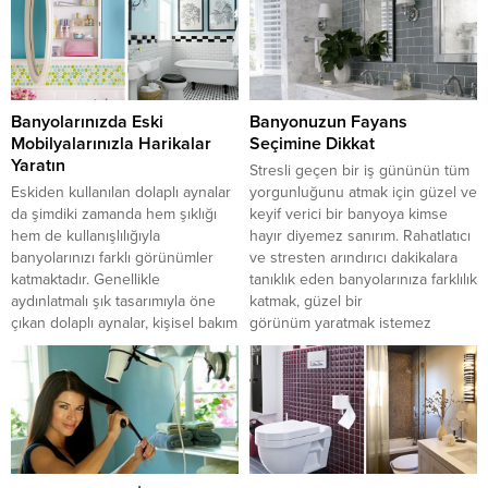
Kırmızının...
stresinde az da olsa uzaklaşın. Bu
uzaklaşma sayesinde ne kadar
bir...
Banyolarınızda Eski
Banyonuzun Fayans
Mobilyalarınızla Harikalar
Seçimine Dikkat
Yaratın
Stresli geçen bir iş gününün tüm
Eskiden kullanılan dolaplı aynalar
yorgunluğunu atmak için güzel ve
da şimdiki zamanda hem şıklığı
keyif verici bir banyoya kimse
hem de kullanışlılığıyla
hayır diyemez sanırım. Rahatlatıcı
banyolarınızı farklı görünümler
ve stresten arındırıcı dakikalara
katmaktadır. Genellikle
tanıklık eden banyolarınıza farklılık
aydınlatmalı şık tasarımıyla öne
katmak, güzel bir
çıkan dolaplı aynalar, kişisel bakım
görünüm yaratmak istemez
ürünleriniz ve makyaj
misiniz? Ferah, renkli ve güzel
malzemelerinizi
dekore edilmiş bir banyo
saklayabileceğiniz ek alanlar
herkesin hayalini süsler. Gelin
yaratır. Banyo duvarlarının bir
sizler için bir araya getirdiğimiz
kısmını seramik kaplatıp, diğer
dekorasyon önerilerine bir göz
kısmını duvar boyasıyla
atalım. Banyo...
renklendirerek farklı bir görünüm