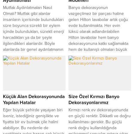
Aydınlatması
Modelleri
Mutfak Aydınlatmaları Nasıl
Banyo dekorasyonun
Olmalı? Mutfak gibi alanlar
vazgeçilmez bir parçası haline
insanların içerisinde bulundukları
gelen Hilton lavabolar artık çoğu
süre boyunca sürekli bir eylem
evde kullanılmakta. Her evin
içinde bulundukları, sürekli enerji
lüksü olarak adlandırılabilen
harcadıkları ya da bir şeyle
Hilton lavabolar hem banyo
ilgilendikleri alanlardır. Böyle
dekorasyonuna katkı sağlamakta
alanlarda bir genel aydınlatmanın
hem de kullanışlı olmaları büyük
olması ya da her alan için geçerli
avantaj sağlamakta. Hilton
olacak bir aydınlığın olması
lavabolar çok fazla yer
özellikle önemlidir. Ama mutfak
kaplamamakla birlikte küçük
gibi bir bölüm düşünüldüğünde...
banyolarda çok amaçlı bir şekilde
kullanılabildikleri için neredeyse
her evde...
Küçük Alan Dekorasyonunda
Size Özel Kırmızı Banyo
Yapılan Hatalar
Dekorasyonlarımız
Eğer büyük şehirde yaşayan biri
Kırmızı renk ev dekorasyonunda
iseniz, istediğiniz genişlikte ve
en güçlü renktir. Dikkatli ve doğru
fiyatta bir ev bulmak çile halini
kullanılması gerekir. Bu güçlü
alabiliyor. Bu nedenle de
renk doğru kullanıldığında
seçtiğimiz evler bazen çok küçük
mükemmel sonuçlar ortaya çıkar.