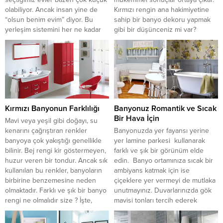
olabiliyor. Ancak insan yine de
Kırmızı rengin ana hakimiyetine
“olsun benim evim” diyor. Bu
sahip bir banyo dekoru yapmak
yerleşim sistemini her ne kadar
gibi bir düşünceniz mi var?
rahatsız edici ve yanlış bulsak da,
Bugün sizlerle kırmızı banyo
artan popülasyon sonucu yine
dekorasyon örneklerini
de...
paylaşacağız. Bir birinden güzel
bu banyolar sayesinde kırmızı
banyo...
Kırmızı Banyonun Farklılığı
Banyonuz Romantik ve Sıcak
Bir Hava İçin
Mavi veya yeşil gibi doğayı, su
kenarını çağrıştıran renkler
Banyonuzda yer fayansı yerine
banyoya çok yakıştığı genellikle
yer lamine parkesi kullanarak
bilinir. Bej rengi kir göstermeyen,
farklı ve şık bir görünüm elde
huzur veren bir tondur. Ancak sık
edin. Banyo ortamınıza sıcak bir
kullanılan bu renkler, banyoların
ambiyans katmak için ise
birbirine benzemesine neden
çiçeklere yer vermeyi de mutlaka
olmaktadır. Farklı ve şık bir banyo
unutmayınız. Duvarlarınızda gök
rengi ne olmalıdır size ? İşte,
mavisi tonları tercih ederek
kırmızı banyo dekorasyonu bu
mavinin rahatlatıcı etkisinden
noktada devreye girmektedir.
faydalanarak günün yoğun