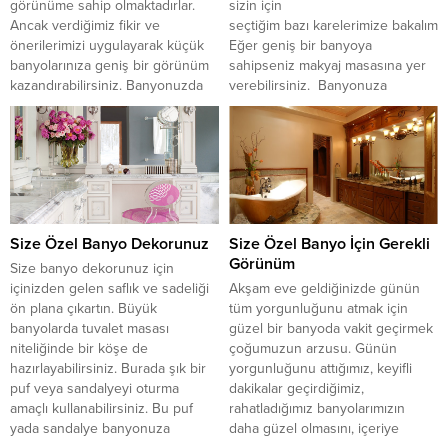
görünüme sahip olmaktadırlar.
sizin için
Ancak verdiğimiz fikir ve
seçtiğim bazı karelerimize bakalım.
önerilerimizi uygulayarak küçük
Eğer geniş bir banyoya
banyolarınıza geniş bir görünüm
sahipseniz makyaj masasına yer
kazandırabilirsiniz. Banyonuzda
verebilirsiniz. Banyonuza
doğru bir biçimde yerleştirilmiş
koyacağınız şık bir puf veya
vitrifiye ürünleri ve mobilyalarını,
sandalye ile makyaj ve cilt bakım
açık ton renklerindeki malzemeler
ritüeliniz konforlu bir hal alırken,
ve cam yüzeyler ile bir araya
büyük bir keyfe dönüşecek.
getirerek olduğundan daha ferah
Modern olarak dekore edilmiş bir
bir görünüme sahip olabilirsiniz....
banyoda barok tarzı...
Size Özel Banyo Dekorunuz
Size Özel Banyo İçin Gerekli
Görünüm
Size banyo dekorunuz için
içinizden gelen saflık ve sadeliği
Akşam eve geldiğinizde günün
ön plana çıkartın. Büyük
tüm yorgunluğunu atmak için
banyolarda tuvalet masası
güzel bir banyoda vakit geçirmek
niteliğinde bir köşe de
çoğumuzun arzusu. Günün
hazırlayabilirsiniz. Burada şık bir
yorgunluğunu attığımız, keyifli
puf veya sandalyeyi oturma
dakikalar geçirdiğimiz,
amaçlı kullanabilirsiniz. Bu puf
rahatladığımız banyolarımızın
yada sandalye banyonuza
daha güzel olmasını, içeriye