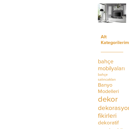
isterseniz...
farklı
göstere
ve...
Alt
Kategorilerim
bahçe
mobilyaları
bahçe
salıncakları
Banyo
Modelleri
dekor
dekorasyo
fikirleri
dekoratif