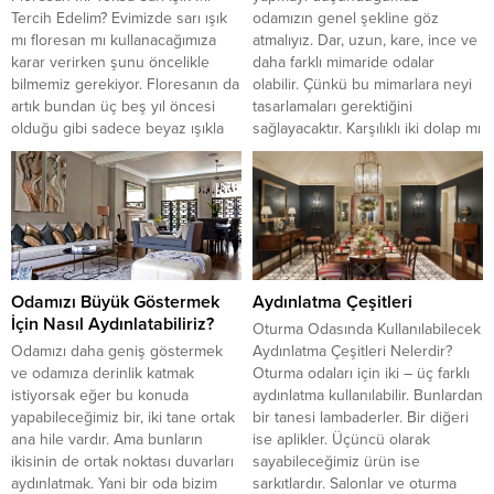
Tercih Edelim? Evimizde sarı ışık
odamızın genel şekline göz
mı floresan mı kullanacağımıza
atmalıyız. Dar, uzun, kare, ince ve
karar verirken şunu öncelikle
daha farklı mimaride odalar
bilmemiz gerekiyor. Floresanın da
olabilir. Çünkü bu mimarlara neyi
artık bundan üç beş yıl öncesi
tasarlamaları gerektiğini
olduğu gibi sadece beyaz ışıkla
sağlayacaktır. Karşılıklı iki dolap mı
ilişkilendirilmesi çok doğru değil.
yoksa L şeklinde veya U şeklinde
Floresanın da renkleri var. Bunlar
bir dolap mı düşünmeliler
sarı ve beyaz ışıkta olabiliyor. Bu
sorularına yanıt arayacaktırlar.
noktada...
Çok...
Odamızı Büyük Göstermek
Aydınlatma Çeşitleri
İçin Nasıl Aydınlatabiliriz?
Oturma Odasında Kullanılabilecek
Odamızı daha geniş göstermek
Aydınlatma Çeşitleri Nelerdir?
ve odamıza derinlik katmak
Oturma odaları için iki – üç farklı
istiyorsak eğer bu konuda
aydınlatma kullanılabilir. Bunlardan
yapabileceğimiz bir, iki tane ortak
bir tanesi lambaderler. Bir diğeri
ana hile vardır. Ama bunların
ise aplikler. Üçüncü olarak
ikisinin de ortak noktası duvarları
sayabileceğimiz ürün ise
aydınlatmak. Yani bir oda bizim
sarkıtlardır. Salonlar ve oturma