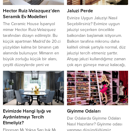
Hector Ruiz-Velazquez’den
Jaluzi Perde
Seramik Ev Modelleri
Evinize Uygun Jaluziyi Nasıl
The Ceramic House İspanyol
Seçebilirsiniz? Evimize uygun
mimar Hector Ruiz-Velazquez
jaluziyi seçerken öncelikle
tarafından dizayn edilmiştir. Bu
balkondan başlamak istiyorum.
küçük apartman Madrid’de 20.ci
Balkon tarafına mikronu daha
yüzyıldan kalma bir binanın çatı
kaliteli olmak şartıyla normal, düz
alanında bulunuyor. Mimarın en
jaluziyi tercih etmeniz şarttır.
büyük zorluğu küçük bir alanı,
Ahşap jaluzi kullandığımız zaman
çeşitli düzeylerde yeni ve
çok aşırı güneşe maruz kalacağı,
minimalist bir yaşam alanına
güneş ve tozdan çok etkileneceği
çevirmekti. Kapıların bulunmaması
için ahşap jaluziyi balkon katında
iletişimi kolaylaştırmış, ve sonuç
kullanmanızı önermiyoruz. Ahşap
olarak beyaz iç dizaynı seven biri
jaluziyi salonlarınıza...
için bu...
Evimizde Hangi Işığı ve
Giyinme Odaları
Aydınlatmayı Tercih
Dar Odalarda Giyinme Odaları
Etmeliyiz?
Nasıl Hazırlanır? Giyinme odası
Floresan Mı Yoksa Sarı Işık Mı
yapmayı düşündüğümüz