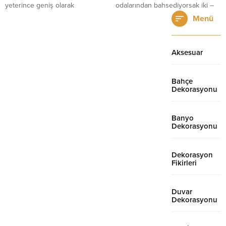
yeterince geniş olarak
odalarından bahsediyorsak iki –
algılayabileceğimiz ya da
üç tane farklı bölümlendirme
Menü
algıladığımız, görmek istediğimiz
yapmak gerekir. Bölümlendirmeye
genişlikte değilse bu noktada
de örnek verecek olursak diyelim
yapılabilecek en iyi şey
ki yemek...
Aksesuar
duvarların...
Bahçe
Dekorasyonu
Banyo
Dekorasyonu
Dekorasyon
Fikirleri
Duvar
Dekorasyonu