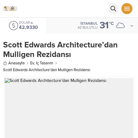
31
EURO
°C
İSTANBUL
50,5079
AZ BULUTLU
Scott Edwards Architecture’dan
Mulligen Rezidansı
Anasayfa
Ev
,
İç Tasarım
Scott Edwards Architecture’dan Mulligen Rezidansı