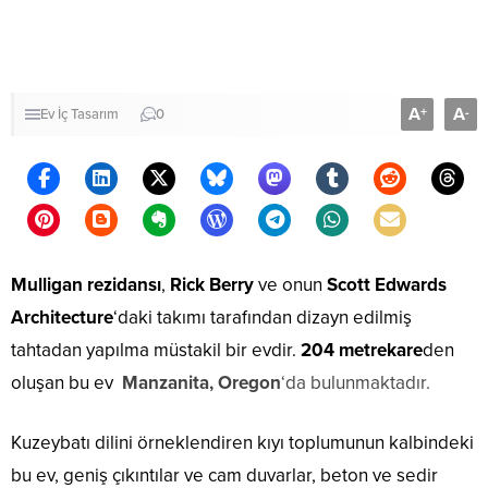
A
A
+
-
Ev
İç Tasarım
0
Mulligan rezidansı
,
Rick Berry
ve onun
Scott Edwards
Architecture
‘daki takımı tarafından dizayn edilmiş
tahtadan yapılma müstakil bir evdir.
204 metrekare
den
oluşan bu ev
Manzanita, Oregon
‘da bulunmaktadır.
Kuzeybatı dilini örneklendiren kıyı toplumunun kalbindeki
bu ev, geniş çıkıntılar ve cam duvarlar, beton ve sedir