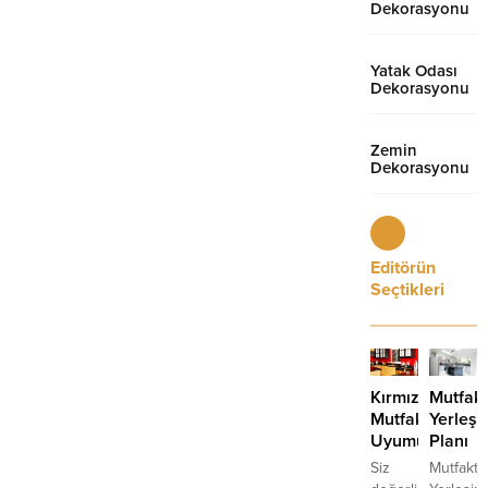
Dekorasyonu
Yatak Odası
Dekorasyonu
Zemin
Dekorasyonu
Editörün
Seçtikleri
Kırmızının
Mutfak
Mutfaklardaki
Yerleşi
Uyumu
Planı
Siz
Mutfakta