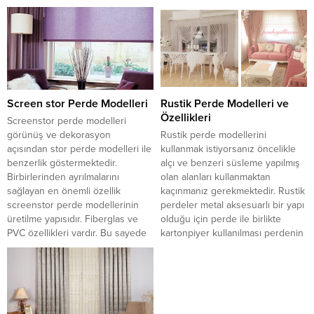
rahatlıkla kullanılabilir. Metal
doğallıktan uzaklaşmamak adına
aksanlı ve ahşap aksanlı olmak
hareket iplerle sağlanmaktadır.
üzere iki çesit...
Yapımında kullanılan ahşap uzak
doğuda yetişen ağaçlardan
üretilmektedir. Isıyı ve ışığı belli
bir miktar...
Screen stor Perde Modelleri
Rustik Perde Modelleri ve
Özellikleri
Screenstor perde modelleri
görünüş ve dekorasyon
Rustik perde modellerini
açısından stor perde modelleri ile
kullanmak istiyorsanız öncelikle
benzerlik göstermektedir.
alçı ve benzeri süsleme yapılmış
Birbirlerinden ayrılmalarını
olan alanları kullanmaktan
sağlayan en önemli özellik
kaçınmanız gerekmektedir. Rustik
screenstor perde modellerinin
perdeler metal aksesuarlı bir yapı
üretilme yapısıdır. Fiberglas ve
olduğu için perde ile birlikte
PVC özellikleri vardır. Bu sayede
kartonpiyer kullanılması perdenin
herhangi bir kaza sonucunda
kendine has gizemli ve şık
yanma özelliği göstermez.
havasını yansıtmanıza engel olur.
Perdenizin kirlenmesi gibi bir
Bununla birlikte perdeleri
durum söz konusu değildir. İnce
kullanacağınız alandaki
yapısı sayesinde dışarıda...
dekorasyona göre metal veya