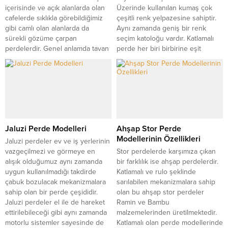
içerisinde ve açık alanlarda olan
Üzerinde kullanılan kumaş çok
cafelerde sıklıkla görebildiğimiz
çeşitli renk yelpazesine sahiptir.
gibi camlı olan alanlarda da
Aynı zamanda geniş bir renk
sürekli gözüme çarpan
seçim katoloğu vardır. Katlamalı
perdelerdir. Genel anlamda tavan
perde her biri birbirine eşit
kısmı cam olan mekânlarda
parçaların oluşturduğu kademeler
güneşin zararlı ışınlarından
halinde yukarıya katlanarak
korunmak adına tavana
hareket özelliği göstermektedir.
yerleştirilmesi uygun olan
Motor ile çalışabilen ve uyum
perdelerdir. Renk seçenekleri
sağlayan perde modellerindendir.
olmakla birlikte genel...
Güneş geçirmeyen...
Jaluzi Perde Modelleri
Ahşap Stor Perde
Modellerinin Özellikleri
Jaluzi perdeler ev ve iş yerlerinin
vazgeçilmezi ve görmeye en
Stor perdelerde karşımıza çıkan
alışık olduğumuz aynı zamanda
bir farklılık ise ahşap perdelerdir.
uygun kullanılmadığı takdirde
Katlamalı ve rulo şeklinde
çabuk bozulacak mekanizmalara
sarılabilen mekanizmalara sahip
sahip olan bir perde çeşididir.
olan bu ahşap stor perdeler
Jaluzi perdeler el ile de hareket
Ramin ve Bambu
ettirilebileceği gibi aynı zamanda
malzemelerinden üretilmektedir.
motorlu sistemler sayesinde de
Katlamalı olan perde modellerinde