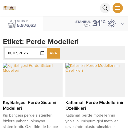
31
ALTIN
°C
İSTANBUL
5.976,63
AÇIK
Etiket:
Perde Modelleri
ARA
Kış Bahçesi Perde Sistemi
Katlamalı Perde Modellerinin
Modelleri
Özellikleri
Kış bahçesi perde sistemleri
Katlamalı perde modellerinin
bizlere yabancı olmayan
yapısı alüminyum gibi metaller
sistemlerdir. Özellikle de bahçe
sayesinde oluşturulmaktadır.