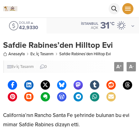
31
EURO
°C
İSTANBUL
50,5079
AÇIK
Safdie Rabines’den Hilltop Evi
Anasayfa
Ev
,
İç Tasarım
Safdie Rabines’den Hilltop Evi
A
A
+
-
Ev
İç Tasarım
0
California’nın Rancho Santa Fe şehrinde bulunan bu evi
mimar Safdie Rabines dizayn etti.