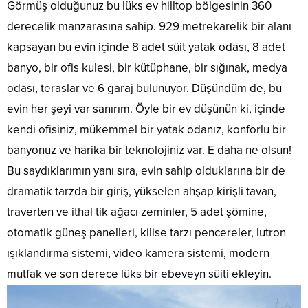
Görmüş olduğunuz bu lüks ev hilltop bölgesinin 360
derecelik manzarasına sahip. 929 metrekarelik bir alanı
kapsayan bu evin içinde 8 adet süit yatak odası, 8 adet
banyo, bir ofis kulesi, bir kütüphane, bir sığınak, medya
odası, teraslar ve 6 garaj bulunuyor. Düşündüm de, bu
evin her şeyi var sanırım. Öyle bir ev düşünün ki, içinde
kendi ofisiniz, mükemmel bir yatak odanız, konforlu bir
banyonuz ve harika bir teknolojiniz var. E daha ne olsun!
Bu saydıklarımın yanı sıra, evin sahip olduklarına bir de
dramatik tarzda bir giriş, yükselen ahşap kirişli tavan,
traverten ve ithal tik ağacı zeminler, 5 adet şömine,
otomatik güneş panelleri, kilise tarzı pencereler, lutron
ışıklandırma sistemi, video kamera sistemi, modern
mutfak ve son derece lüks bir ebeveyn süiti ekleyin.