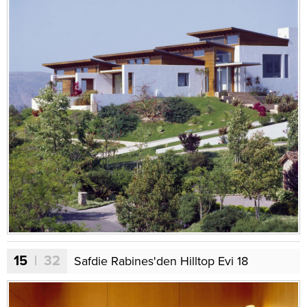
15
| 32
Safdie Rabines'den Hilltop Evi 18