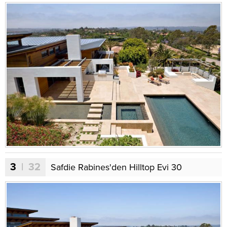
3
| 32
Safdie Rabines'den Hilltop Evi 30