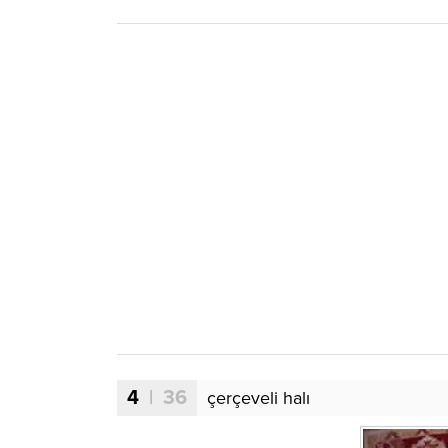
4
| 36
çerçeveli halı