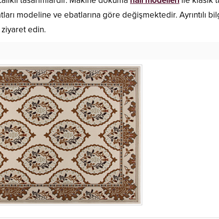
calıklı tasarımlardır. Makine dokuma
halı modelleri
ile klasik t
tları modeline ve ebatlarına göre değişmektedir. Ayrıntılı bil
 ziyaret edin.