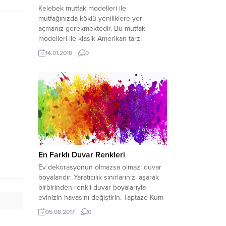
Kelebek mutfak modelleri ile
mutfağınızda köklü yeniliklere yer
açmanız gerekmektedir. Bu mutfak
modelleri ile klasik Amerikan tarzı
mutfaklara ulaşabileceğiniz gibi aynı
14.01.2018
0
zamanda en son moda görünümde olan
mutfaklara ulaşabilirsiniz. Mutfak özellikle
de bayanlar için çok önemli kullanım
alanlarıdır. Günün birçoğu mutfakta
geçmektedir. Bu yaşam alanını en iyi
şekilde değerlendirmek isterseniz...
En Farklı Duvar Renkleri
Ev dekorasyonun olmazsa olmazı duvar
boyalarıdır. Yaratıcılık sınırlarınızı aşarak
birbirinden renkli duvar boyalarıyla
evinizin havasını değiştirin. Taptaze Kum
Beji Birçok renkle uyumu yakalayacak
05.08.2017
0
olan bu sıra dışı rengi tanımak