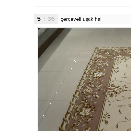
5
| 36
çerçeveli uşak halı