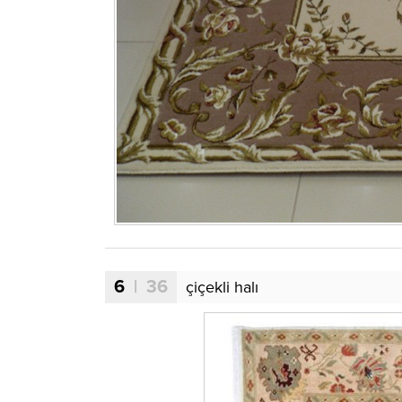
6
| 36
çiçekli halı