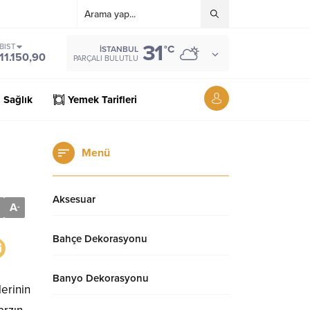
i
31
BIST
°C
İSTANBUL
11.150,90
PARÇALI BULUTLU
Sağlık
Yemek Tarifleri
Menü
Aksesuar
A
-
Bahçe Dekorasyonu
Banyo Dekorasyonu
lerinin