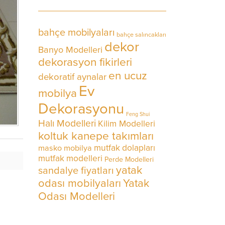
bahçe mobilyaları
bahçe salıncakları
dekor
Banyo Modelleri
dekorasyon fikirleri
en ucuz
dekoratif aynalar
Ev
mobilya
Dekorasyonu
Feng Shui
Halı Modelleri
Kilim Modelleri
koltuk kanepe takımları
mutfak dolapları
masko mobilya
mutfak modelleri
Perde Modelleri
yatak
sandalye fiyatları
odası mobilyaları
Yatak
Odası Modelleri