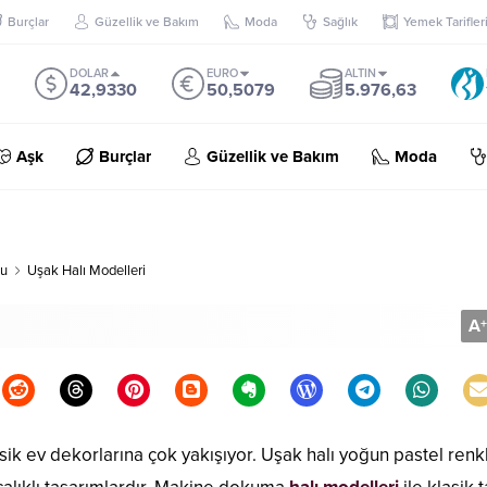
Burçlar
Güzellik ve Bakım
Moda
Sağlık
Yemek Tarifler
DOLAR
EURO
ALTIN
42,9330
50,5079
5.976,63
Aşk
Burçlar
Güzellik ve Bakım
Moda
nu
Uşak Halı Modelleri
A
+
asik ev dekorlarına çok yakışıyor. Uşak halı yoğun pastel renk