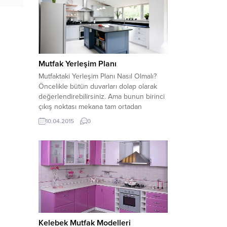
ekstra renkler katarak sanki yeni yapılmış
bir mutfak...
Mutfak Yerleşim Planı
Mutfaktaki Yerleşim Planı Nasıl Olmalı?
Öncelikle bütün duvarları dolap olarak
değerlendirebilirsiniz. Ama bunun birinci
çıkış noktası mekana tam ortadan
girebilmek. Böylece tüm etrafını dolap
10.04.2015
0
olarak veya ihtiyacınıza göre
değerlendirebileceğiniz bir imkan
sağlamış olacaksınız. Kapınız biraz solda
biraz da sağda da olabilir. Ama mutlaka
ortada olmalı. Pencereniz nerede bir
düşünün. Pencerenizin...
Kelebek Mutfak Modelleri