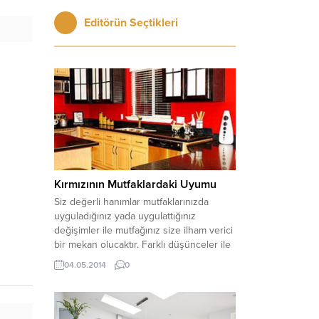
Editörün Seçtikleri
Kırmızının Mutfaklardaki Uyumu
Siz değerli hanımlar mutfaklarınızda
uyguladığınız yada uygulattığınız
değişimler ile mutfağınız size ilham verici
bir mekan olucaktır. Farklı düşünceler ile
mutfağınızı farklı bir çalışma ortamına
04.05.2014
0
dönüştürebilirisniz. Eğer mutfak
dekorunuzu sil baştan yaptıracak iseniz
ilginizi çeken renklerden oluşturmaya
önem gösteriniz . Evinizin eski mutfağına