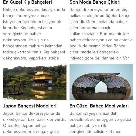
En Güzel Kış Bahçeleri
Son Moda Bahçe Çitleri
Bahçe dekorasyonu kış aylarında
Bahçe dekorasyonunun en dış
bahçesinden yaralanmak
halkasını oluşturan öğeler bahçe
isteyenler için önem taşıyan bir
çitleridir. Genel anlamda bahçe
konudur. Kış bahçesi adını
çitleri korunma amaçlı
verdiğimiz bir bahçe
kullanılmaktadır. Bununla birlikte
dekorasyonu ile kışın da
bahçe dekorasyonu adına estetik
bahçenizden mahrum kalmadan
özellik de taşımalıdırlar. Bahçe
tadını çıkartabilirsiniz. Kış bahçesi
çitleri modelleri bahçedeki
dekorasyonu yaparken isteğe
ihtiyaca göre belirlenmelidir. Var
bağlı olarak şık koltuklar
olan bir manzaranın önüne
döşeyerek ve bazı saksı bitkileri
çekilecekse kısa bahçe çiti modeli
ile çevreyi renklendirerek bir kış
kullanılmalıdır. Çoğu bahçe sahibi
bahçesi elde edebilirsiniz. Kış...
tercihini taş görünümünde olan...
Japon Bahçesi Modelleri
En Güzel Bahçe Mobilyaları
Japon bahçe dekorasyonunda
Bahçenizi yaşamınıza dahil
dikkat çeken bazı özellikler vardır.
edebilmek adına uygun ve çekici
Öncelikle Japon bahçe
bahçe mobilyaları ile
dekorasyonunda en çok göze
zenginleştirmelisiniz. Bahçe