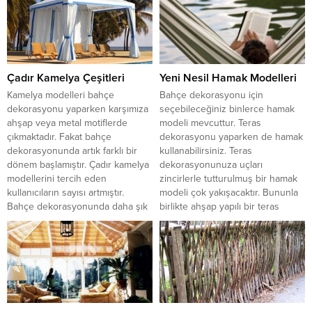
bahsetmekteyiz. Bahçe
uydurmaktadırlar. Bahçe
salıncakları hasır, ahşap veya
mangallarında en kalıcı model
metal ürünü olabilir. Aynı
taşlarla sabitleştirilmiş
zamanda ilginç bahçe salıncağı...
mangallardır. Bununla birlikte
bahçe...
Çadır Kamelya Çeşitleri
Yeni Nesil Hamak Modelleri
Kamelya modelleri bahçe
Bahçe dekorasyonu için
dekorasyonu yaparken karşımıza
seçebileceğiniz binlerce hamak
ahşap veya metal motiflerde
modeli mevcuttur. Teras
çıkmaktadır. Fakat bahçe
dekorasyonu yaparken de hamak
dekorasyonunda artık farklı bir
kullanabilirsiniz. Teras
dönem başlamıştır. Çadır kamelya
dekorasyonunuza uçları
modellerini tercih eden
zincirlerle tutturulmuş bir hamak
kullanıcıların sayısı artmıştır.
modeli çok yakışacaktır. Bununla
Bahçe dekorasyonunda daha şık
birlikte ahşap yapılı bir teras
bir görünüm kazanabilmek adına
dekorasyonunuz varsa uçları
çadır kamelya modelleri
iplerle tutturulmuş hamak
kullanılmaktadır. Çeşit çeşit
modelleri daha uygun olacaktır.
kamelya modeli ile karşılaşmanız
Genelde hamak bahçeye
mümkündür. Bir tarafı açık olan...
yakıştırılan bir aksesuardır. Bahçe
dekorasyonuna uygun hamak...