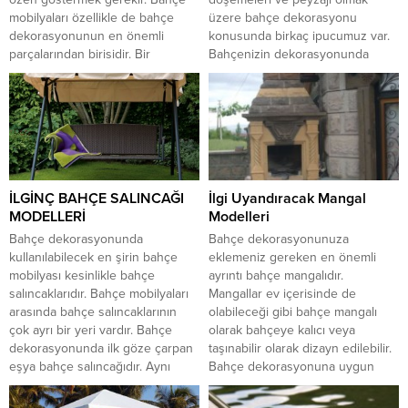
mobilyaları özellikle de bahçe
üzere bahçe dekorasyonu
dekorasyonunun en önemli
konusunda birkaç ipucumuz var.
parçalarından birisidir. Bir
Bahçenizin dekorasyonunda
anlamda bahçenizin
öncelikle bahçe döşemesi ile
dekorasyonunu seçtiğiniz bahçe
ilgilenmek gerekir. Piyasada çok
mobilyaları belirlemektedir. Bahçe
çeşitli ve ilginç bahçe döşemeleri
dekorasyonu için
bulabilirsiniz. Peyzaj ayarlaması
seçebileceğinizin model model
yaparak güzel bir bahçe
ve renk renk bahçe mobilyaları
döşemesine sahip...
mevcuttur....
İLGİNÇ BAHÇE SALINCAĞI
İlgi Uyandıracak Mangal
MODELLERİ
Modelleri
Bahçe dekorasyonunda
Bahçe dekorasyonunuza
kullanılabilecek en şirin bahçe
eklemeniz gereken en önemli
mobilyası kesinlikle bahçe
ayrıntı bahçe mangalıdır.
salıncaklarıdır. Bahçe mobilyaları
Mangallar ev içerisinde de
arasında bahçe salıncaklarının
olabileceği gibi bahçe mangalı
çok ayrı bir yeri vardır. Bahçe
olarak bahçeye kalıcı veya
dekorasyonunda ilk göze çarpan
taşınabilir olarak dizayn edilebilir.
eşya bahçe salıncağıdır. Aynı
Bahçe dekorasyonuna uygun
zamanda bahçe dekorunuzun en
olarak eklenen bahçe mangalları
eğlenceli bahçe mobilyasından
da artık en son modaya ayak